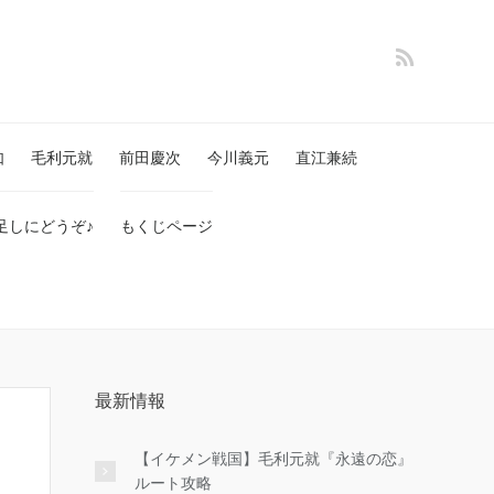
如
毛利元就
前田慶次
今川義元
直江兼続
足しにどうぞ♪
もくじページ
最新情報
【イケメン戦国】毛利元就『永遠の恋』
ルート攻略