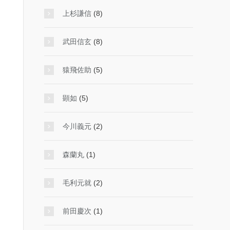
上杉謙信
(8)
武田信玄
(8)
猿飛佐助
(5)
顕如
(5)
今川義元
(2)
森蘭丸
(1)
毛利元就
(2)
前田慶次
(1)