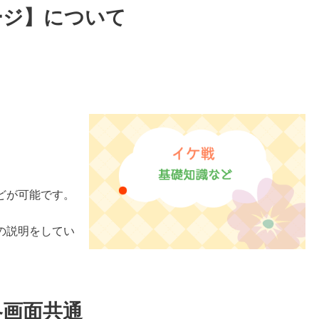
ージ】について
どが可能です。
の説明をしてい
各画面共通