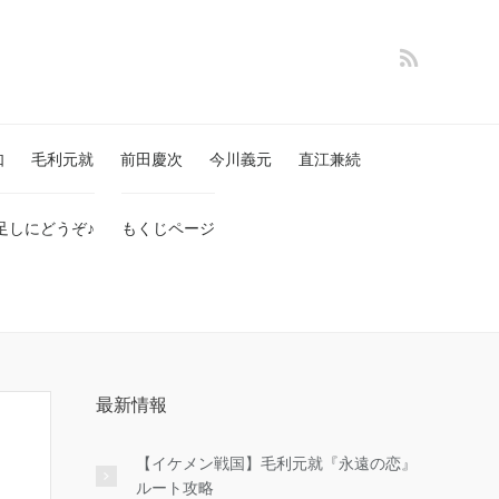
如
毛利元就
前田慶次
今川義元
直江兼続
足しにどうぞ♪
もくじページ
最新情報
【イケメン戦国】毛利元就『永遠の恋』
ルート攻略