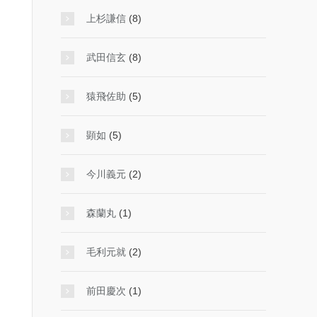
上杉謙信
(8)
武田信玄
(8)
猿飛佐助
(5)
顕如
(5)
今川義元
(2)
森蘭丸
(1)
毛利元就
(2)
前田慶次
(1)