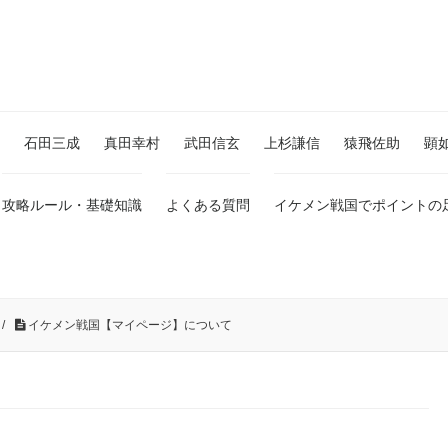
石田三成
真田幸村
武田信玄
上杉謙信
猿飛佐助
顕
攻略ルール・基礎知識
よくある質問
イケメン戦国でポイントの
/
イケメン戦国【マイページ】について