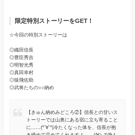
限定特別ストーリーをGET！
☆今回の特別ストーリーは
◎織田信長
◎豊臣秀吉
◎明智光秀
◎真田幸村
◎猿飛佐助
◎武将たちの○○納め
【きゅん納めみどころ②】信長との甘いス
トーリーでは山奥にある宿に立ち寄ること
に……(*´∀`*)冷たくなった体を、信長が抱
き締めて温めてくれますよ……(/∀＼*)身も