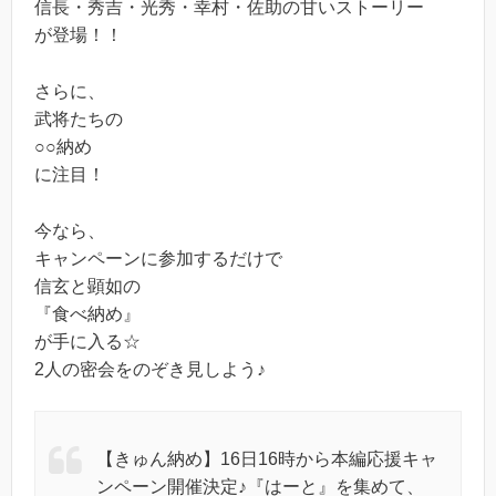
信長・秀吉・光秀・幸村・佐助の甘いストーリー
が登場！！
さらに、
武将たちの
○○納め
に注目！
今なら、
キャンペーンに参加するだけで
信玄と顕如の
『食べ納め』
が手に入る☆
2人の密会をのぞき見しよう♪
【きゅん納め】16日16時から本編応援キャ
ンペーン開催決定♪『はーと』を集めて、