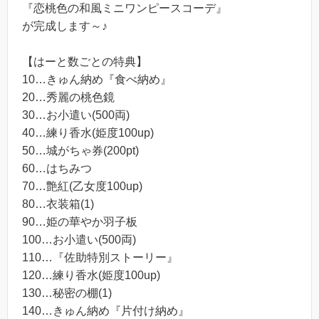
『恋桃色の和風ミニワンピースコーデ』
が完成します～♪
【はーと数ごとの特典】
10…きゅん納め『食べ納め』
20…秀麗の桃色鏡
30…お小遣い(500両)
40…練り香水(姫度100up)
50…城がちゃ券(200pt)
60…はちみつ
70…艶紅(乙女度100up)
80…衣装箱(1)
90…姫の華やか羽子板
100…お小遣い(500両)
110…『佐助特別ストーリー』
120…練り香水(姫度100up)
130…秘密の棚(1)
140…きゅん納め『片付け納め』