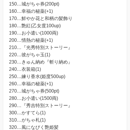
150…城がちゃ券(200pt)
160…幸福の秘薬(+1)
170…鮮やか花と和柄の髪飾り
180…艶紅(乙女度100up)
190…お小遣い(1000両)
200…情熱の秘薬(+1)
210…『光秀特別ストーリー』
220…彼がちゃ玉(1)
230…きゅん納め『斬り納め』
240…衣装箱(1)
250…練り香水(姫度500up)
260…幸福の秘薬(+1)
270…城がちゃ券(500pt)
280…お小遣い(1500両)
290…『秀吉特別ストーリー』
300…かすてら(1)
310…がちゃ札(1)
320…風になびく艶姫髪