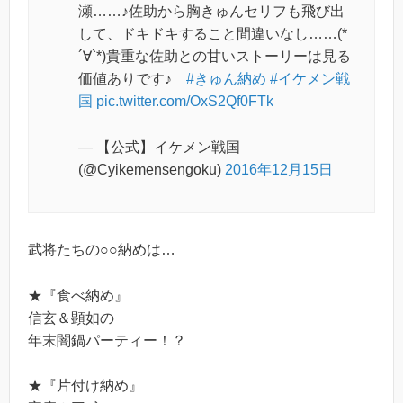
瀬……♪佐助から胸きゅんセリフも飛び出
して、ドキドキすること間違いなし……(*
´∀`*)貴重な佐助との甘いストーリーは見る
価値ありです♪
#きゅん納め
#イケメン戦
国
pic.twitter.com/OxS2Qf0FTk
— 【公式】イケメン戦国
(@Cyikemensengoku)
2016年12月15日
武将たちの○○納めは…
★『食べ納め』
信玄＆顕如の
年末闇鍋パーティー！？
★『片付け納め』