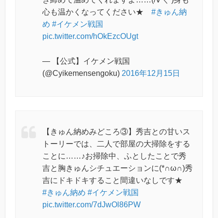
心も温かくなってください★
#きゅん納
め
#イケメン戦国
pic.twitter.com/hOkEzcOUgt
— 【公式】イケメン戦国
(@Cyikemensengoku)
2016年12月15日
【きゅん納めみどころ③】秀吉との甘いス
トーリーでは、二人で部屋の大掃除をする
ことに……♪お掃除中、ふとしたことで秀
吉と胸きゅんシチュエーションに(*∩ω∩)秀
吉にドキドキすること間違いなしです★
#きゅん納め
#イケメン戦国
pic.twitter.com/7dJwOl86PW