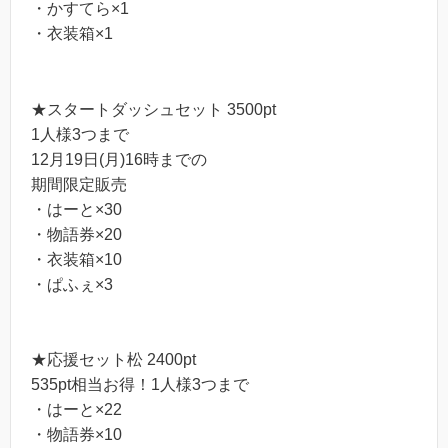
・かすてら×1
・衣装箱×1
★スタートダッシュセット 3500pt
1人様3つまで
12月19日(月)16時までの
期間限定販売
・はーと×30
・物語券×20
・衣装箱×10
・ぱふぇ×3
★応援セット松 2400pt
535pt相当お得！1人様3つまで
・はーと×22
・物語券×10