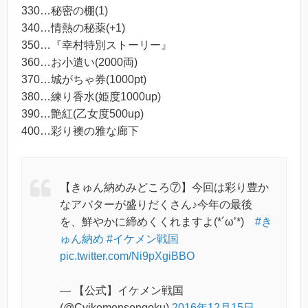
330…秘密の棚(1)
340…情熱の秘薬(+1)
350…『幸村特別ストーリー』
360…お小遣い(2000両)
370…城がちゃ券(1000pt)
380…練り香水(姫度1000up)
390…艶紅(乙女度500up)
400…彩り襖の雅な廊下
【きゅん納めみどころ⑦】今回は彩り豊か
なアバターが盛りだくさん♪今年の最後
を、鮮やかに締めくくれますよ(*´ω’*)
#き
ゅん納め
#イケメン戦国
pic.twitter.com/Ni9pXgiBBO
— 【公式】イケメン戦国
(@Cyikemensengoku)
2016年12月15日