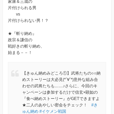
家康＆三成の
片付けられる男
vs
片付けられない男！？
★『斬り納め』
政宗＆謙信の
戦好きの斬り納め、
始まる－－！
【きゅん納めみどころ①】武将たちの○○納
めストーリーは大必見(*´∀`*)意外な組み合
わせの武将たちも……♪さらに、今回のキ
ャンペーンは参加するだけで信玄×顕如の
『食べ納めストーリー』がGETできますよ
★二人のあやしい密会をチェック！
#き
ゅん納め
#イケメン戦国