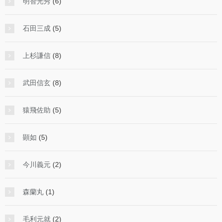
明智光秀
(6)
石田三成
(5)
上杉謙信
(8)
武田信玄
(8)
猿飛佐助
(5)
顕如
(5)
今川義元
(2)
森蘭丸
(1)
毛利元就
(2)