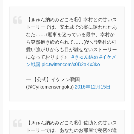
【きゅん納めみどころ⑤】幸村との甘いス
トーリーでは、安土城での宴に誘われたあ
なた……♪返事を迷っている最中、幸村か
ら突然抱き締められて……(/∀＼*)幸村の可
愛い強がりからも目が離せないストーリー
になっております♪
#きゅん納め
#イケメ
ン戦国
pic.twitter.com/x0B2aKx3ko
— 【公式】イケメン戦国
(@Cyikemensengoku)
2016年12月15日
【きゅん納めみどころ⑥】佐助との甘いス
トーリーでは、あなたのお部屋で秘密の逢