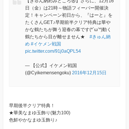
【きゅん納めみどころ⑧】さらに、12月16
日（金）は21時～物語フィーバー開催決
定！キャンペーン初日から、『はーと』を
たくさんGET♪早期前半クリア特典は華や
かな鶴たちが舞う迎春の幕です(*´ω’*)動く
鶴たちから目が離せません★
#きゅん納
め
#イケメン戦国
pic.twitter.com/91j0aQPL54
— 【公式】イケメン戦国
(@Cyikemensengoku)
2016年12月15日
早期後半クリア特典！
★華美なまゆ玉飾り(魅力100)
色鮮やかなまゆ玉飾り♪