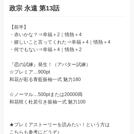
政宗 永遠 第13話
【前半】
・赤いかな？⇒幸福＋2｜情熱＋4
・
嬉しいこと言ってくれた
⇒
幸福＋4｜情熱＋4
・何でもない⇒幸福＋4｜情熱＋2
『恋の試練』発生！（アバター試練）
☆プレミア…900pt
和花が彩る青藍振袖一式 魅力180
☆ノーマル…500ptまたは20000両
和花咲く杜若引き振袖一式 魅力100
★プレミアストーリーを読みたい！という方は
こちらも参考にどうぞ♪