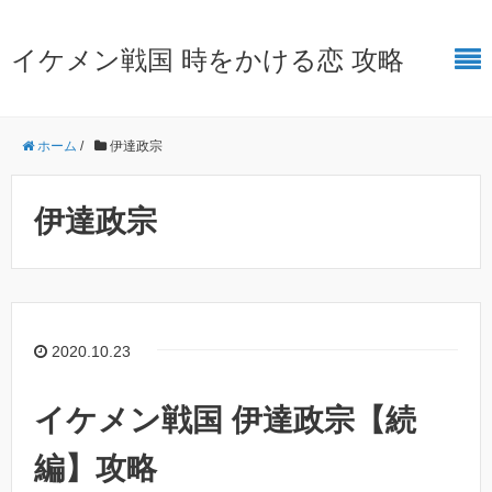
イケメン戦国 時をかける恋 攻略
ホーム
/
伊達政宗
伊達政宗
2020.10.23
イケメン戦国 伊達政宗【続
編】攻略