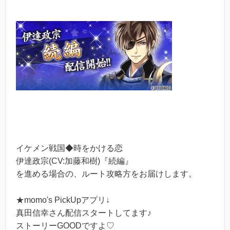
イケメン戦国◆時をかける恋
伊達政宗
(CV:加藤和樹)
『続編』
を進める場合の、ルート攻略方をお届けします。
★momo's PickUpアプリ↓
真田信幸さん配信スタートしてます♪
ストーリーGOODですよ♡