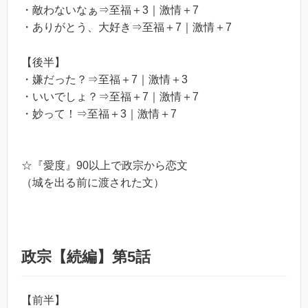
・敵わないなぁ⇒至福＋3｜激情＋7
・
ありがとう、大好き
⇒
至福＋7｜激情＋7
【後半】
・嫌だった？⇒至福＋7｜激情＋3
・
いいでしょ？
⇒
至福＋7｜激情＋7
・妙って！⇒至福＋3｜激情＋7
☆
『愛度』90以上
で政宗から恋文
（城を出る前に渡された文）
政宗【続編】第5話
【前半】