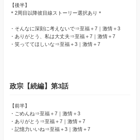
【後半】
＊2周目以降彼目線ストーリー選択あり＊
・そんなに深刻に考えないで⇒至福＋7｜激情＋3
・
ありがとう、私は大丈夫
⇒
至福＋7｜激情＋7
・笑っててほしいな⇒至福＋3｜激情＋7
政宗【続編】第3話
【前半】
・ごめんね⇒至福＋7｜激情＋3
・
ありがとう
⇒
至福＋7｜激情＋7
・記憶力いいね⇒至福＋3｜激情＋7