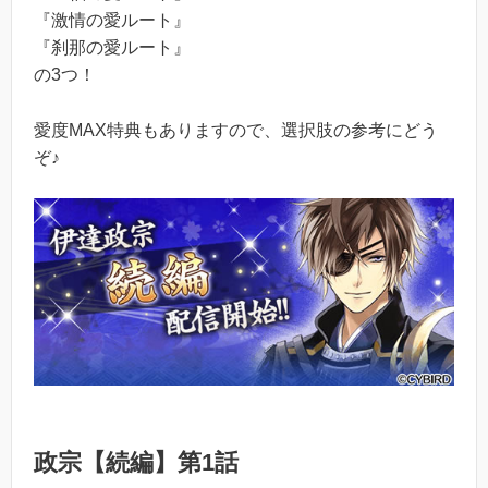
『激情の愛ルート』
『刹那の愛ルート』
の3つ！
愛度MAX特典もありますので、選択肢の参考にどう
ぞ♪
政宗【続編】第1話