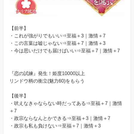
【前半】
・これが強がりでもいい⇒至福＋3｜激情＋7
・この言葉は嘘じゃない⇒至福＋7｜激情＋3
・
今は思いだけでも届けばいい
⇒
至福＋7｜激情＋7
『恋の試練』発生！姫度10000以上
リンドウ柄の衝立(魅力60)をもらう
【後半】
・
吠えなきゃならない時だってある
⇒
至福＋7｜激情
＋7
・政宗ならなんとかできる⇒至福＋3｜激情＋7
・政宗も私も負けない⇒至福＋7｜激情＋3