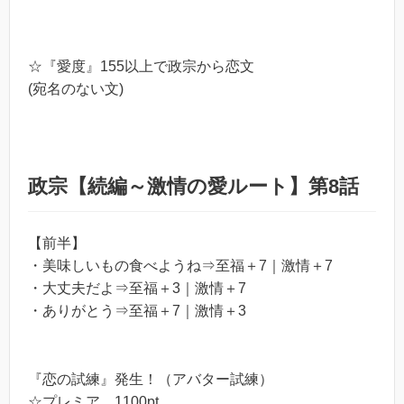
☆
『愛度』155以上
で政宗から恋文
(宛名のない文)
政宗【続編～
激情の愛ルート
】第8話
【前半】
・
美味しいもの食べようね
⇒
至福＋7｜激情＋7
・大丈夫だよ⇒至福＋3｜激情＋7
・ありがとう⇒至福＋7｜激情＋3
『恋の試練』発生！（アバター試練）
☆プレミア…1100pt