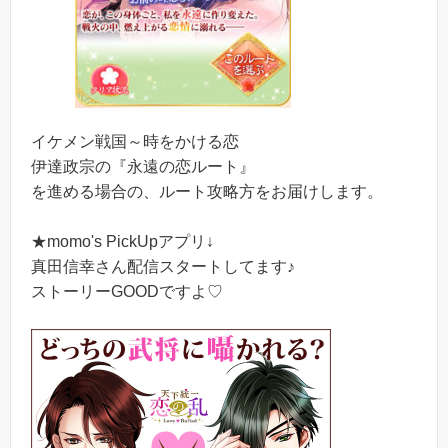
イケメン戦国～時をかける恋
伊達政宗の
『永遠の恋ルート』
を進める場合の、ルート攻略方をお届けします。
★momo's PickUpアプリ↓
真田信幸さん配信スタートしてます♪
ストーリーGOODですよ♡