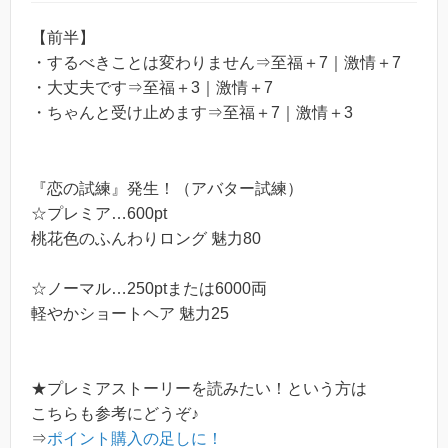
【前半】
・
するべきことは変わりません
⇒
至福＋7｜激情＋7
・大丈夫です⇒至福＋3｜激情＋7
・ちゃんと受け止めます⇒至福＋7｜激情＋3
『恋の試練』発生！（アバター試練）
☆プレミア…600pt
桃花色のふんわりロング 魅力80
☆ノーマル…250ptまたは6000両
軽やかショートヘア 魅力25
★プレミアストーリーを読みたい！という方は
こちらも参考にどうぞ♪
⇒
ポイント購入の足しに！