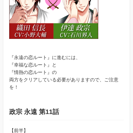
『永遠の恋ルート』に進むには、
『幸福な恋ルート』と
『情熱の恋ルート』の
両方をクリアしている必要がありますので、ご注意
を！
政宗 永遠 第11話
【前半】