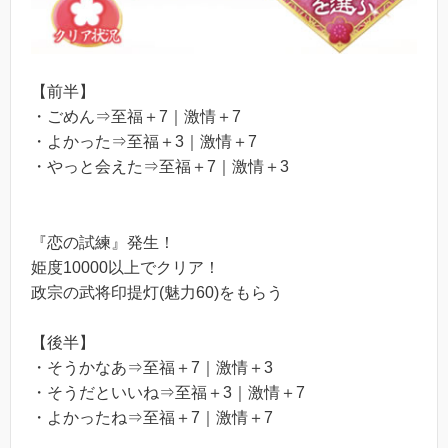
【前半】
・
ごめん
⇒
至福＋7｜激情＋7
・よかった⇒至福＋3｜激情＋7
・やっと会えた⇒至福＋7｜激情＋3
『恋の試練』発生！
姫度10000以上でクリア！
政宗の武将印提灯(魅力60)をもらう
【後半】
・そうかなあ⇒至福＋7｜激情＋3
・そうだといいね⇒至福＋3｜激情＋7
・
よかったね
⇒
至福＋7｜激情＋7