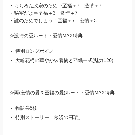
・
もちろん政宗のため
⇒
至福＋7｜激情＋7
・秘密だよ⇒至福＋3｜激情＋7
・誰のためでしょう⇒至福＋7｜激情＋3
☆激情の愛ルート：愛情MAX特典
特別ロングボイス
大輪花柄の華やか彼着物と羽織一式(魅力120)
☆両(激情の愛＆至福の愛)ルート：愛情MAX特典
物語券5枚
特別ストーリー「救済の円環」