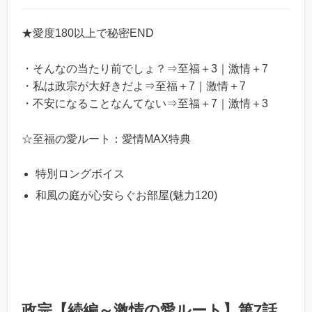
★愛度180以上で秘密END
・そんなの当たり前でしょ？⇒至福＋3｜激情＋7
・
私は政宗が大好きだよ
⇒
至福＋7｜激情＋7
・不安になることなんてない⇒至福＋7｜激情＋3
☆至福の愛ルート：愛情MAX特典
特別ロングボイス
和風の庭が心安らぐお部屋(魅力120)
政宗【続編～
激情の愛ルート
】第7話