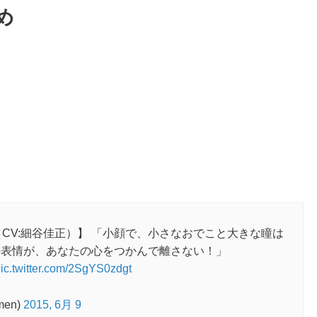
め
（CV:細谷佳正）】 「小顔で、小さなおでこと大きな瞳は
の表情が、あなたの心をつかんで離さない！」
ic.twitter.com/2SgYS0zdgt
en)
2015, 6月 9