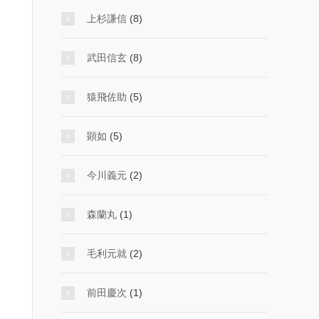
上杉謙信
(8)
武田信玄
(8)
猿飛佐助
(5)
顕如
(5)
今川義元
(2)
森蘭丸
(1)
毛利元就
(2)
前田慶次
(1)