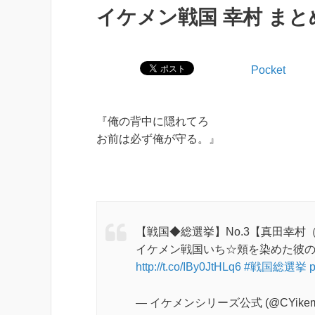
イケメン戦国 幸村 まと
Pocket
『俺の背中に隠れてろ
お前は必ず俺が守る。』
【戦国◆総選挙】No.3【真田幸村
イケメン戦国いち☆頬を染めた彼
http://t.co/IBy0JtHLq6
#戦国総選挙
p
— イケメンシリーズ公式 (@CYikem