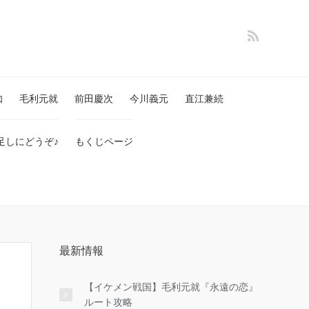
如
毛利元就
前田慶次
今川義元
直江兼続
足しにどうぞ♪
もくじページ
最新情報
【イケメン戦国】毛利元就『永遠の恋』
ルート攻略