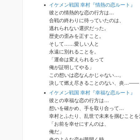
イケメン戦国 幸村『情熱の恋ルート』
彼との
情熱的な恋
の行方は…
合戦の終わりに待っていたのは、
逃れられない選択だった。
歴史の歪みを正すこと。
そして……愛しい人と
永遠に別れることを。
「運命は変えられるって
俺が証明してやる」
この想いは恋なんかじゃない…。
決して燃え尽きることのない、炎…――
イケメン戦国 幸村『幸福な恋ルート』
彼との
幸福な恋
の行方は…
想いを確かめ、手を取り合って…
幸村とふたり、乱世で未来を掴むことを
「お前を幸せにすんのは、
俺だ」
炎のような恋が華開く時、