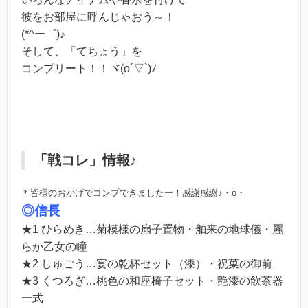
彼をお部屋に呼んじゃおう～！
(*^ー゜)♪
そして、「てちょう」を
コンプリート！！ヾ(o´▽`)ﾉ
「戦コレ」情報♪
＊皆様のおかげでコンプできましたー！感謝感謝♪・o・
◎信長
★1 ひらめき…菊模様の扇子置物・舶来の地球儀・麗
らか乙女の瞳
★2 しゅごう…宴の乾杯セット（漆）・祝菓の御前
★3 くつろぎ…桃色の和座椅子セット・艶漆の飲茶器
一式