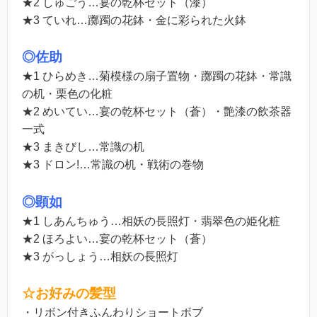
★2 しゅごう…宴の乾杯セット（漆）
★3 ていれ…躑躅の花鉢・金に彩られた火鉢
◎佐助
★1 ひらめき…菊模様の扇子置物・躑躅の花鉢・常識
の机・栗色の化粧
★2 めいてい…宴の乾杯セット（蒼）・艶漆の飲茶器
一式
★3 まきびし…常識の机
★3 ドロン!…常識の机・戦術の巻物
◎顕如
★1 しあんちゅう…相妖の長照灯・翡翠色の姫化粧
★2 ほろよい…宴の乾杯セット（蒼）
★3 がっしょう…相妖の長照灯
☆お好みの髪型
・リボン付きふんわりショートボブ