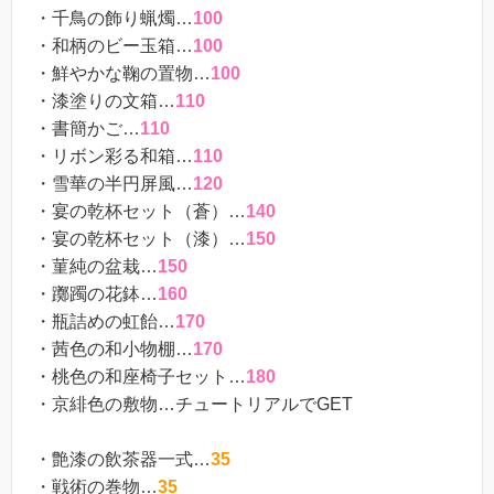
・千鳥の飾り蝋燭…
100
・和柄のビー玉箱…
100
・鮮やかな鞠の置物…
100
・漆塗りの文箱…
110
・書簡かご…
110
・リボン彩る和箱…
110
・雪華の半円屏風…
120
・宴の乾杯セット（蒼）…
140
・宴の乾杯セット（漆）…
150
・菫純の盆栽…
150
・躑躅の花鉢…
160
・瓶詰めの虹飴…
170
・茜色の和小物棚…
170
・桃色の和座椅子セット…
180
・京緋色の敷物…チュートリアルでGET
・艶漆の飲茶器一式…
35
・戦術の巻物…
35