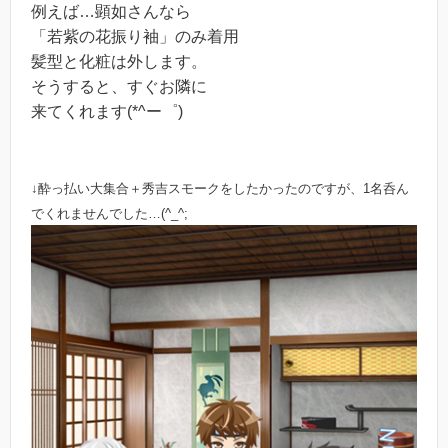
例えば…顕如さんなら
「若紫の花振り袖」のみ着用
髪型と化粧は外します。
そうすると、すぐお隣に
来てくれます(*^ー゜)
↓酔っ払い大集合＋秀吉スモークをしたかったのですが、1名呑ん
でくれませんでした…(^_^;