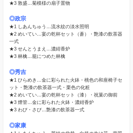
★3 敦盛…菊模様の扇子置物
◎政宗
★1 しあんちゅう…流水紋の淡水照明
★2 めいてい…宴の乾杯セット（蒼）・艶漆の飲茶器
一式
★3 せんとうまえ…濃紺香炉
★3 林檎…籠につめた林檎
◎秀吉
★1 ひらめき…金に彩られた火鉢・桃色の和座椅子セ
ット・艶漆の飲茶器一式・栗色の化粧
★2 めいてい…宴の乾杯セット（漆）・祝菓の御前
★3 煙管…金に彩られた火鉢・濃紺香炉
★3 わび・さび…艶漆の飲茶器一式
◎家康