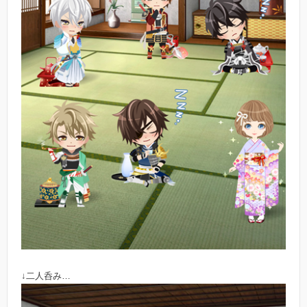
↓二人呑み…