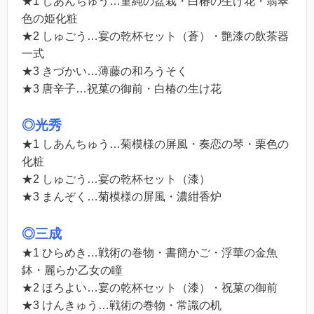
★1 しあんちゅう…菫純の盆栽・白椿の生け花・翡翠
色の姫化粧
★2 しゅごう…宴の乾杯セット（蒼）・艶漆の飲茶器
一式
★3 きづかい…薄藤の和ろうそく
★3 唐辛子…祝菓の御前・白椿の生け花
◎光秀
★1 しあんちゅう…菊模様の屏風・奏恋の琴・栗色の
化粧
★2 しゅごう…宴の乾杯セット（漆）
★3 まんぞく…菊模様の屏風・濃紺香炉
◎三成
★1 ひらめき…戦術の巻物・書簡かご・浮華の金魚
鉢・麗らか乙女の瞳
★2 ほろよい…宴の乾杯セット（漆）・祝菓の御前
★3 けんきゅう…戦術の巻物・常識の机