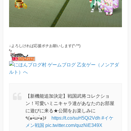
↓よろしければ応援ポチお願いします(^-^*)
【新機能追加決定】戦国武将コレクショ
ン！可愛いミニキャラ達があなたのお部屋
に遊びに来る★公開をお楽しみに
٩(๑•̀ω•́๑)۶
https://t.co/suH5Qi2Vdh
#イケ
メン戦国
pic.twitter.com/quzNiE349X