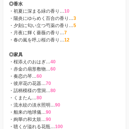
◎香水
・初夏に深まる緑の香り…
10
・陽炎にゆらめく百合の香り…
3
・夕刻に匂い立つ芍薬の香り…
5
・月夜に輝く薔薇の香り…
7
・春の嵐を呼ぶ桜の香り…
12
◎家具
・桜添えのおはぎ…
40
・赤金の扇形敷物…
60
・奏恋の琴…
60
・彼岸花の花器…
70
・話柄模様の雪洞…
80
・くまたん…
80
・流水紋の淡水照明…
90
・舶来の地球儀…
90
・絢華の和太鼓…
90
・聴くが溢れる花瓶…
100