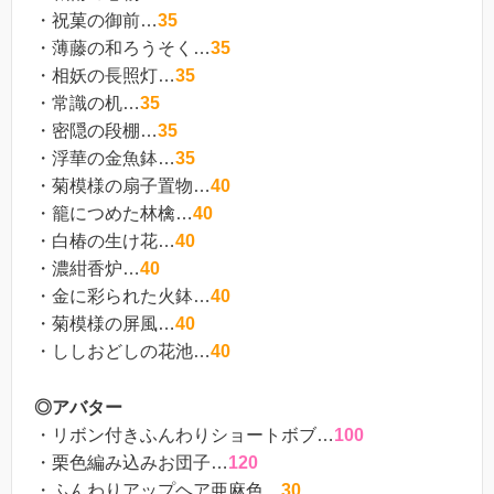
・祝菓の御前…
35
・薄藤の和ろうそく…
35
・相妖の長照灯…
35
・常識の机…
35
・密隠の段棚…
35
・浮華の金魚鉢…
35
・菊模様の扇子置物…
40
・籠につめた林檎…
40
・白椿の生け花…
40
・濃紺香炉…
40
・金に彩られた火鉢…
40
・菊模様の屏風…
40
・ししおどしの花池…
40
◎アバター
・リボン付きふんわりショートボブ…
100
・栗色編み込みお団子…
120
・ふんわりアップヘア亜麻色…
30