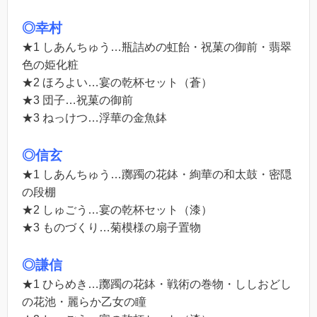
◎幸村
★1 しあんちゅう…瓶詰めの虹飴・祝菓の御前・翡翠
色の姫化粧
★2 ほろよい…宴の乾杯セット（蒼）
★3 団子…祝菓の御前
★3 ねっけつ…浮華の金魚鉢
◎信玄
★1 しあんちゅう…躑躅の花鉢・絢華の和太鼓・密隠
の段棚
★2 しゅごう…宴の乾杯セット（漆）
★3 ものづくり…菊模様の扇子置物
◎謙信
★1 ひらめき…躑躅の花鉢・戦術の巻物・ししおどし
の花池・麗らか乙女の瞳