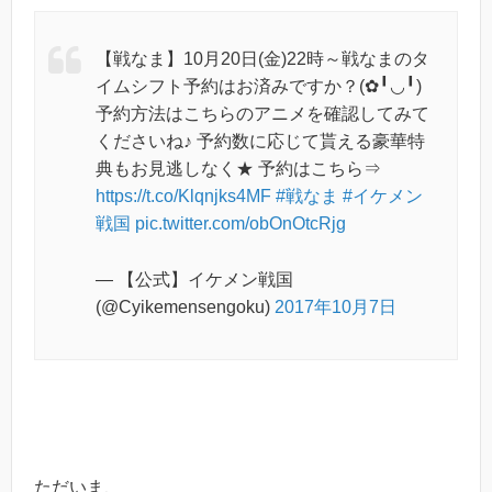
【戦なま】10月20日(金)22時～戦なまのタ
イムシフト予約はお済みですか？(✿╹◡╹)
予約方法はこちらのアニメを確認してみて
くださいね♪ 予約数に応じて貰える豪華特
典もお見逃しなく★ 予約はこちら⇒
https://t.co/Klqnjks4MF
#戦なま
#イケメン
戦国
pic.twitter.com/obOnOtcRjg
— 【公式】イケメン戦国
(@Cyikemensengoku)
2017年10月7日
ただいま、