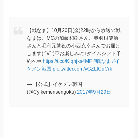
【戦なま】10月20日(金)22時から放送の戦
なまは、MCの加藤和樹さん、赤羽根健治
さんと毛利元就役の小西克幸さんでお届け
します(*´∀`*)♡お楽しみに♪タイムシフト予
約へ⇒
https://t.co/Klqnjks4MF
#戦なま
#イ
ケメン戦国
pic.twitter.com/vGZLtCuCrk
— 【公式】イケメン戦国
(@Cyikemensengoku)
2017年9月29日