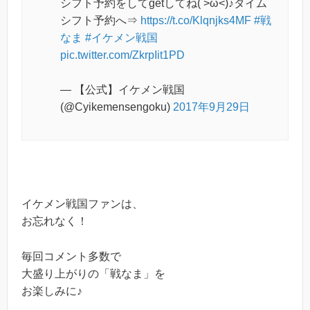
シフト予約をしてgetしてね( >ω<)♪タイム
シフト予約へ⇒
https://t.co/Klqnjks4MF
#戦
なま
#イケメン戦国
pic.twitter.com/ZkrpIit1PD
— 【公式】イケメン戦国
(@Cyikemensengoku)
2017年9月29日
イケメン戦国ファンは、
お忘れなく！
毎回コメント多数で
大盛り上がりの「戦なま」を
お楽しみに♪