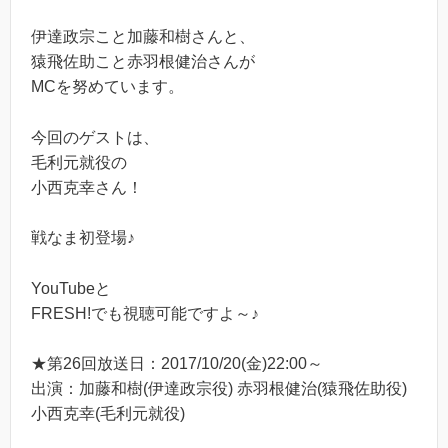
伊達政宗こと加藤和樹さんと、
猿飛佐助こと赤羽根健治さんが
MCを努めています。
今回のゲストは、
毛利元就役の
小西克幸
さん！
戦なま初登場♪
YouTubeと
FRESH!でも視聴可能ですよ～♪
★第26回放送日：2017/10/20(金)22:00～
出演：加藤和樹(伊達政宗役) 赤羽根健治(猿飛佐助役)
小西克幸(毛利元就役)