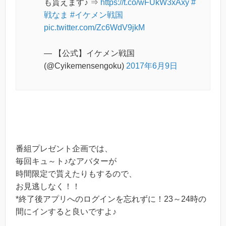
も貰えます♪ ⇒
https://t.co/wFUkW3xAxy
#
戦なま
#イケメン戦国
pic.twitter.com/Zc6WdV9jkM
— 【公式】イケメン戦国
(@Cyikemensengoku)
2017年6月9日
番組プレゼント企画では、
毎回キュ～ト♪なアバターが
時間限定で貰えたりもするので、
お見逃しなく！！
*終了後アプリへのログインを忘れずに！23～24時の
間にインすると良いですよ♪