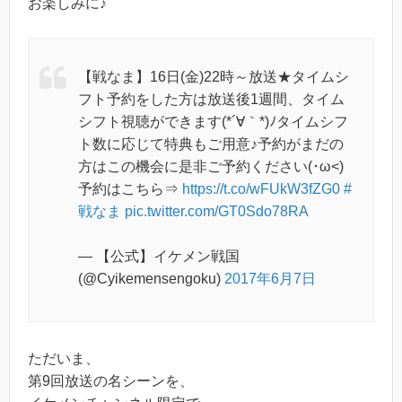
お楽しみに♪
【戦なま】16日(金)22時～放送★タイムシ
フト予約をした方は放送後1週間、タイム
シフト視聴ができます(*´∀｀*)ﾉタイムシフ
ト数に応じて特典もご用意♪予約がまだの
方はこの機会に是非ご予約ください(･ω<)
予約はこちら⇒
https://t.co/wFUkW3fZG0
#
戦なま
pic.twitter.com/GT0Sdo78RA
— 【公式】イケメン戦国
(@Cyikemensengoku)
2017年6月7日
ただいま、
第9回放送の名シーンを、