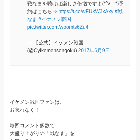
戦なまを聴けば楽しさ倍増ですよ(*´∀｀*)予
約はこちら⇒
https://t.co/wFUkW3xAxy
#戦
なま
#イケメン戦国
pic.twitter.com/woomts6Zu4
— 【公式】イケメン戦国
(@Cyikemensengoku)
2017年6月9日
イケメン戦国ファンは、
お忘れなく！
毎回コメント多数で
大盛り上がりの「戦なま」を