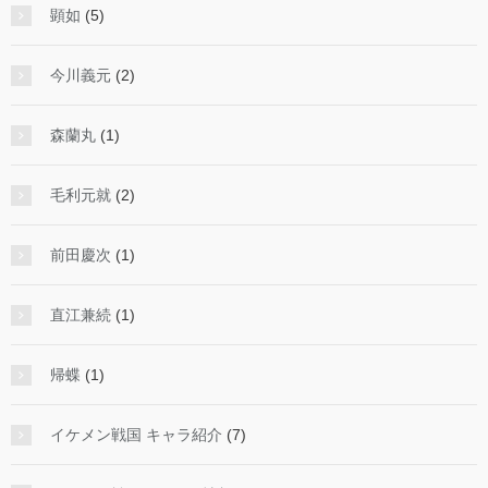
顕如
(5)
今川義元
(2)
森蘭丸
(1)
毛利元就
(2)
前田慶次
(1)
直江兼続
(1)
帰蝶
(1)
イケメン戦国 キャラ紹介
(7)