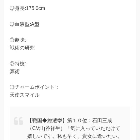
◎身長:175.0cm
◎血液型:A型
◎趣味:
戦術の研究
◎特技:
算術
◎チャームポイント：
天使スマイル
【戦国◆総選挙】第１０位：石田三成
（CV;山谷祥生）「気に入っていただけて
嬉しいです。私も早く、貴女に逢いたい。