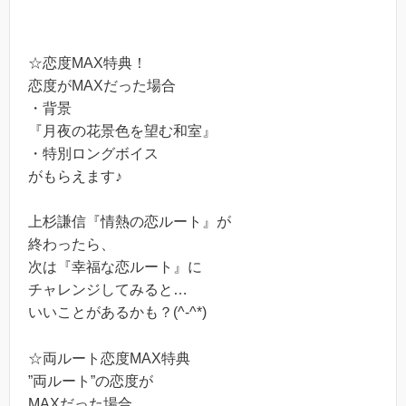
☆恋度MAX特典！
恋度がMAXだった場合
・背景
『月夜の花景色を望む和室』
・特別ロングボイス
がもらえます♪
上杉謙信『情熱の恋ルート』が
終わったら、
次は『幸福な恋ルート』に
チャレンジしてみると…
いいことがあるかも？(^-^*)
☆両ルート恋度MAX特典
”両ルート”の恋度が
MAXだった場合