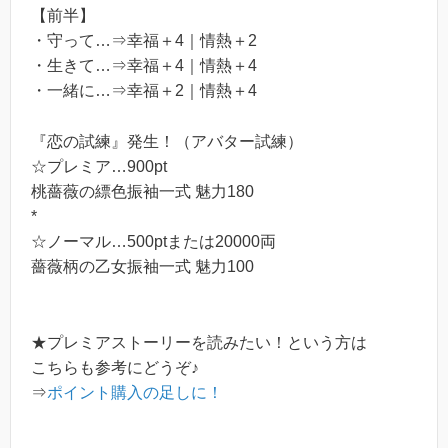
【前半】
・守って…⇒幸福＋4｜情熱＋2
・
生きて…
⇒
幸福＋4｜情熱＋4
・一緒に…⇒幸福＋2｜情熱＋4
『恋の試練』発生！（アバター試練）
☆プレミア…900pt
桃薔薇の縹色振袖一式 魅力180
*
☆ノーマル…500ptまたは20000両
薔薇柄の乙女振袖一式 魅力100
★プレミアストーリーを読みたい！という方は
こちらも参考にどうぞ♪
⇒
ポイント購入の足しに！