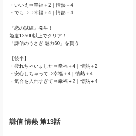
・いいえ⇒幸福＋2｜情熱＋4
・
でも⇒
⇒
幸福＋4｜情熱＋4
『恋の試練』発生！
姫度13500以上でクリア！
「謙信のうさぎ 魅力60」を貰う
【後半】
・疲れちゃいました⇒幸福＋4｜情熱＋2
・
安心しちゃって
⇒
幸福＋4｜情熱＋4
・気合を入れすぎて⇒幸福＋2｜情熱＋4
謙信 情熱 第13話