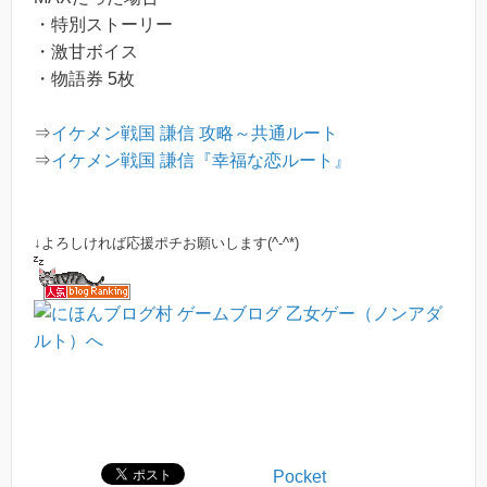
・特別ストーリー
・激甘ボイス
・物語券 5枚
⇒
イケメン戦国 謙信 攻略～共通ルート
⇒
イケメン戦国 謙信『幸福な恋ルート』
↓よろしければ応援ポチお願いします(^-^*)
Pocket