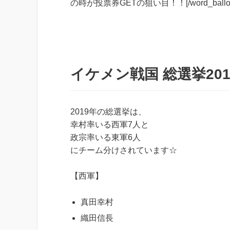
の時が投票券GETの狙い目！！[/word_ballo
イケメン戦国 総選挙20
2019年の総選挙は、
幸村率いる西軍7人と
政宗率いる東軍6人
にチーム分けされています☆
【西軍】
真田幸村
織田信長