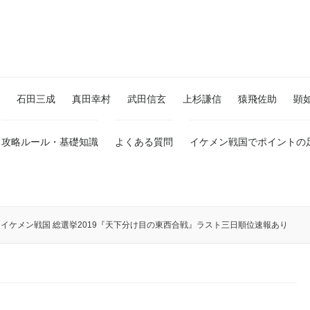
石田三成
真田幸村
武田信玄
上杉謙信
猿飛佐助
顕
攻略ルール・基礎知識
よくある質問
イケメン戦国でポイントの
イケメン戦国 総選挙2019『天下分け目の東西合戦』ラスト三日順位速報あり