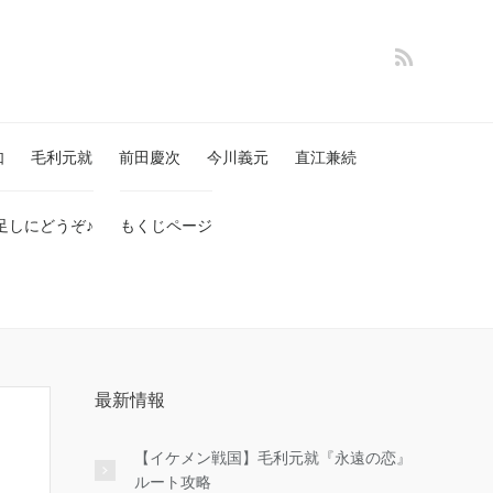
如
毛利元就
前田慶次
今川義元
直江兼続
足しにどうぞ♪
もくじページ
最新情報
【イケメン戦国】毛利元就『永遠の恋』
ルート攻略