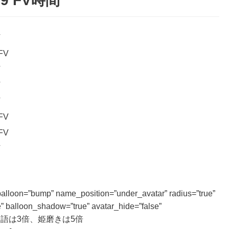
9 FV時間
V
FV
V
V
V
FV
FV
V
 balloon=”bump” name_position=”under_avatar” radius=”true”
” balloon_shadow=”true” avatar_hide=”false”
るなら物語は3倍、姫磨きは5倍