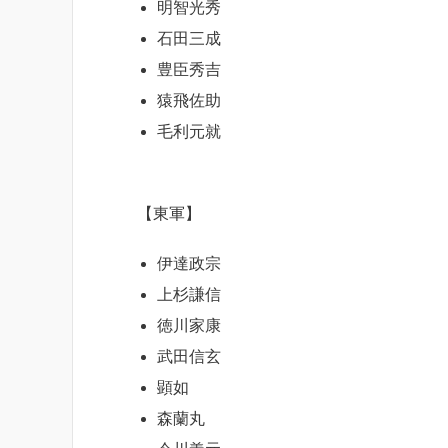
明智光秀
石田三成
豊臣秀吉
猿飛佐助
毛利元就
【東軍】
伊達政宗
上杉謙信
徳川家康
武田信玄
顕如
森蘭丸