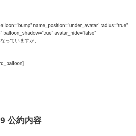
 balloon=”bump” name_position=”under_avatar” radius=”true”
” balloon_shadow=”true” avatar_hide=”false”
ム分けになっていますが、
alloon]
9 公約内容