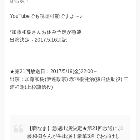
が出演！
YouTubeでも視聴可能ですよ～♪
*加藤和樹さんお休み予定が急遽
出演決定～2017.5.16追記
★第21回放送日：2017/5/19(金)22:00～
出演：加藤和樹(伊達政宗) 赤羽根健治(猿飛佐助役) 三
浦祥朗(上杉謙信役)
【戦なま】急遽出演決定★第21回放送に加
藤和樹さんが生出演！豪華3名でお届けし