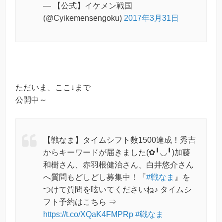
— 【公式】イケメン戦国
(@Cyikemensengoku)
2017年3月31日
ただいま、ここ↓まで
公開中～
【戦なま】タイムシフト数1500達成！秀吉
からキーワードが届きました(✿╹◡╹)加藤
和樹さん、赤羽根健治さん、白井悠介さん
へ質問もどしどし募集中！『
#戦なま
』を
つけて質問を呟いてくださいね♪ タイムシ
フト予約はこちら ⇒
https://t.co/XQaK4FMPRp
#戦なま