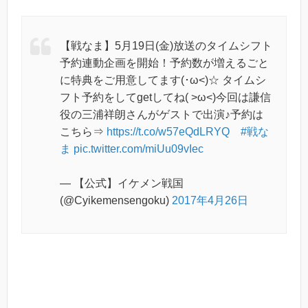
【戦なま】5月19日(金)放送のタイムシフト
予約連動企画を開始！予約数が増えるごと
に特典をご用意してます(･ω<)☆ タイムシ
フト予約をしてgetしてね( >ω<)今回は謙信
役の三浦祥朗さんがゲストで出演♪予約は
こちら⇒
https://t.co/w57eQdLRYQ
#戦な
ま
pic.twitter.com/miUu09vIec
— 【公式】イケメン戦国
(@Cyikemensengoku)
2017年4月26日