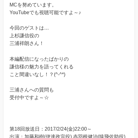
MCを努めています。
YouTubeでも視聴可能ですよ～♪
今回のゲストは…
上杉謙信役の
三浦祥朗さん！
本編配信になったばかりの
謙信様の魅力を語ってくれる
こと間違いなし！？(^-^*)
三浦さんへの質問も
受付中ですよ～☆
第18回放送日：2017/2/24(金)22:00～
出演：加藤和樹(伊達政宗役) 赤羽根健治(猿飛佐助役)