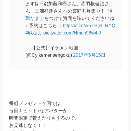
ます(≧▽≦)加藤和樹さん、赤羽根健治さ
ん、三浦祥朗さんへの質問も募集中！『
#
戦なま
』をつけて質問を呟いてくださいね
♪ 予約はこちら⇒
https://t.co/w57eQdLRYQ
#戦なま
pic.twitter.com/Hmch96w4IJ
— 【公式】イケメン戦国
(@Cyikemensengoku)
2017年5月15日
番組プレゼント企画では、
毎回キュ～ト♪なアバターが
時間限定で貰えたりもするので、
お見逃しなく！！