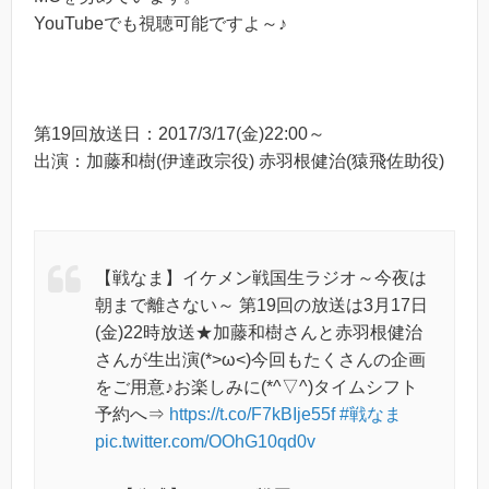
YouTubeでも視聴可能ですよ～♪
第19回放送日：2017/3/17(金)22:00～
出演：加藤和樹(伊達政宗役) 赤羽根健治(猿飛佐助役)
【戦なま】イケメン戦国生ラジオ～今夜は
朝まで離さない～ 第19回の放送は3月17日
(金)22時放送★加藤和樹さんと赤羽根健治
さんが生出演(*>ω<)今回もたくさんの企画
をご用意♪お楽しみに(*^▽^)タイムシフト
予約へ⇒
https://t.co/F7kBIje55f
#戦なま
pic.twitter.com/OOhG10qd0v