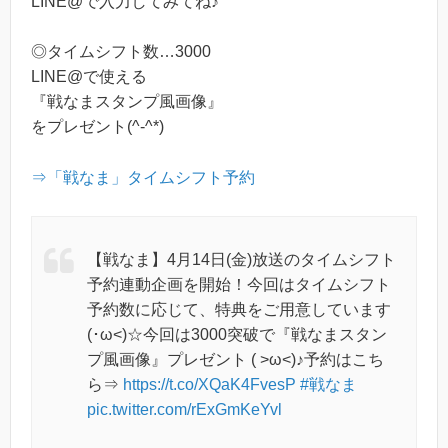
LINE@で入力してみてね♪
◎タイムシフト数…3000
LINE@で使える
『戦なまスタンプ風画像』
をプレゼント(^-^*)
⇒「戦なま」タイムシフト予約
【戦なま】4月14日(金)放送のタイムシフト
予約連動企画を開始！今回はタイムシフト
予約数に応じて、特典をご用意しています
(･ω<)☆今回は3000突破で『戦なまスタン
プ風画像』プレゼント ( >ω<)♪予約はこち
ら⇒
https://t.co/XQaK4FvesP
#戦なま
pic.twitter.com/rExGmKeYvl