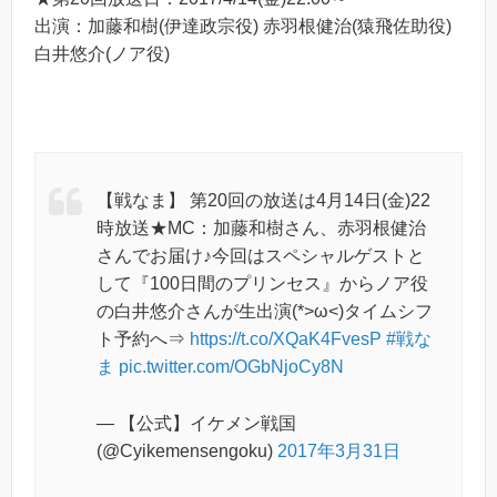
出演：加藤和樹(伊達政宗役) 赤羽根健治(猿飛佐助役)
白井悠介(ノア役)
【戦なま】 第20回の放送は4月14日(金)22
時放送★MC：加藤和樹さん、赤羽根健治
さんでお届け♪今回はスペシャルゲストと
して『100日間のプリンセス』からノア役
の白井悠介さんが生出演(*>ω<)タイムシフ
ト予約へ⇒
https://t.co/XQaK4FvesP
#戦な
ま
pic.twitter.com/OGbNjoCy8N
— 【公式】イケメン戦国
(@Cyikemensengoku)
2017年3月31日