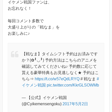
イケメン戦国ファンは、
お忘れなく！
毎回コメント多数で
大盛り上がりの「戦なま」を
お楽しみに♪
【戦なま】タイムシフト予約はお済みです
か？(✿╹◡╹) 予約方法はこちらのアニメを
確認してみてくださいね♪ 予約数に応じて
貰える豪華特典もお見逃しなく★ 予約はこ
ちら⇒
https://t.co/w57eQdLRYQ
# 戦なま
#
イケメン戦国
pic.twitter.com/KkrGLSOWMb
— 【公式】イケメン戦国
(@Cyikemensengoku)
2017年5月2日