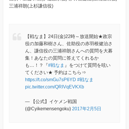
三浦祥朗(上杉謙信役)
【戦なま】24日(金)22時～放送開始★政宗
役の加藤和樹さん、佐助役の赤羽根健治さ
ん、謙信役の三浦祥朗さんへの質問を大募
集！あなたの質問に答えてくれるか
も…！？『
#戦なま
』をつけて質問を呟い
てください★ 予約はこちら⇒
https://t.co/smGu7sP6YD
#戦なま
pic.twitter.com/QRIVqEVKXb
— 【公式】イケメン戦国
(@Cyikemensengoku)
2017年2月5日