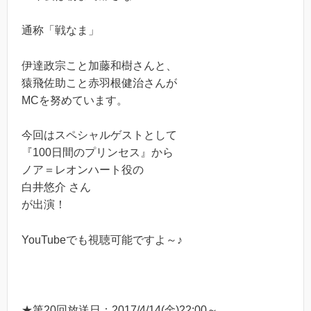
通称「戦なま」
伊達政宗こと加藤和樹さんと、
猿飛佐助こと赤羽根健治さんが
MCを努めています。
今回はスペシャルゲストとして
『100日間のプリンセス』から
ノア＝レオンハート役の
白井悠介
さん
が出演！
YouTubeでも視聴可能ですよ～♪
★第20回放送日：2017/4/14(金)22:00～