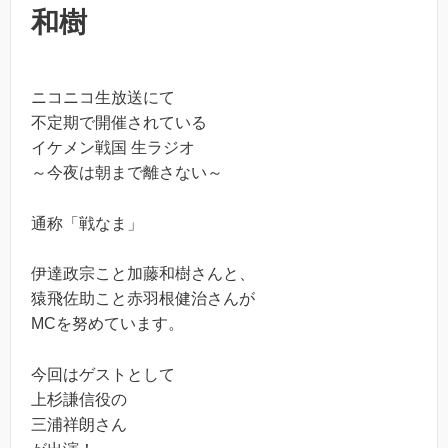
和樹
ニコニコ生放送にて
不定期で開催されている
イケメン戦国 生ラジオ
～今夜は朝まで離さない～
通称「戦なま」
伊達政宗こと加藤和樹さんと、
猿飛佐助こと赤羽根健治さんが
MCを努めています。
今回はゲストとして
上杉謙信役の
三浦祥朗
さん